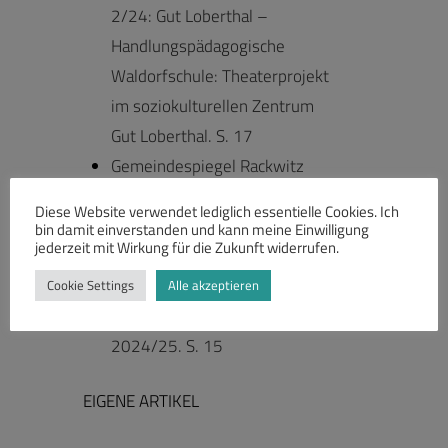
2/24: Gut Loberthal –
Handlungspädagogische
Waldorfschule: Theaterprojekt
im soziokulturellen Zentrum
Gut Loberthal. S. 17
Gemeindespiegel Rackwitz
3/24: Kreatives Ausprobieren
Diese Website verwendet lediglich essentielle Cookies. Ich
– GUT LOBERTHAL,
bin damit einverstanden und kann meine Einwilligung
jederzeit mit Wirkung für die Zukunft widerrufen.
Soziokulturelles Zentrum und
Handlungspädagogische
Cookie Settings
Alle akzeptieren
Schule: Offene Angebote
2024/25. S. 15
EIGENE ARTIKEL